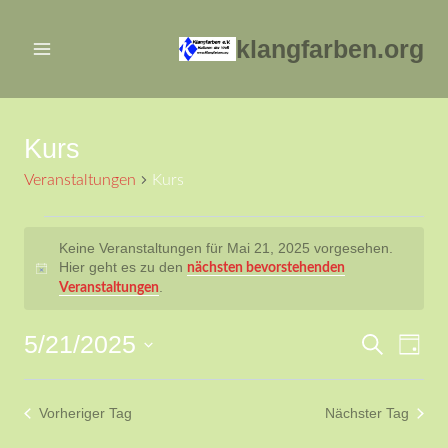
Zum
Inhalt
klangfarben.org
springen
Kurs
Veranstaltungen
Kurs
Veranstaltungen
Keine Veranstaltungen für Mai 21, 2025 vorgesehen.
Hier geht es zu den
nächsten bevorstehenden
für
Hinweis
.
Veranstaltungen
Mai
5/21/2025
Ver
Verans
Suche
Tag
21,
Datum
Ans
Suche
2025
wählen.
Vorheriger Tag
Nächster Tag
Nav
und