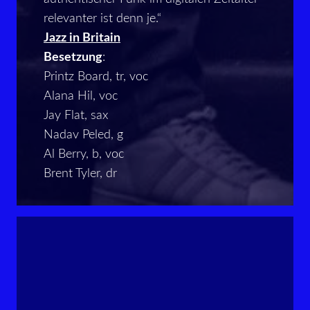
relevanter ist denn je.“
Jazz in Britain
Besetzung
:
Printz Board, tr, voc
Alana Hil, voc
Jay Flat, sax
Nadav Peled, g
Al Berry, b, voc
Brent Tyler, dr