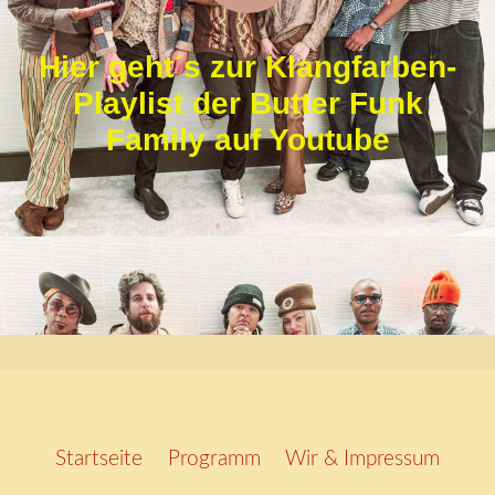
Hier geht´s zur Klangfarben-
Playlist der Butter Funk
Family auf Youtube
Startseite
Programm
Wir & Impressum