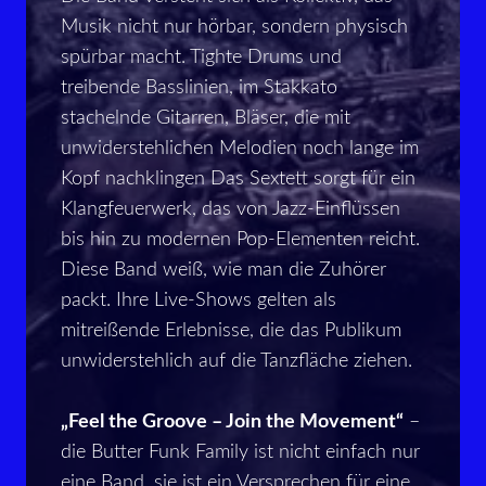
Musik nicht nur hörbar, sondern physisch
spürbar macht. Tighte Drums und
treibende Basslinien, im Stakkato
stachelnde Gitarren, Bläser, die mit
unwiderstehlichen Melodien noch lange im
Kopf nachklingen Das Sextett sorgt für ein
Klangfeuerwerk, das von Jazz-Einflüssen
bis hin zu modernen Pop-Elementen reicht.
Diese Band weiß, wie man die Zuhörer
packt. Ihre Live-Shows gelten als
mitreißende Erlebnisse, die das Publikum
unwiderstehlich auf die Tanzfläche ziehen.
„Feel the Groove – Join the Movement“
–
die Butter Funk Family ist nicht einfach nur
eine Band, sie ist ein Versprechen für eine