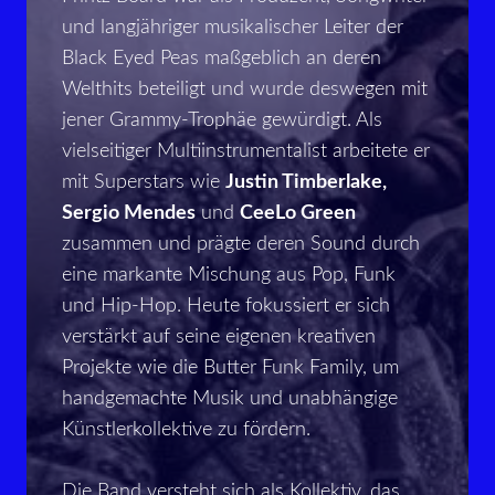
und langjähriger musikalischer Leiter der
Black Eyed Peas maßgeblich an deren
Welthits beteiligt und wurde deswegen mit
jener Grammy-Trophäe gewürdigt. Als
vielseitiger Multiinstrumentalist arbeitete er
mit Superstars wie
Justin Timberlake,
Sergio Mendes
und
CeeLo Green
zusammen und prägte deren Sound durch
eine markante Mischung aus Pop, Funk
und Hip-Hop. Heute fokussiert er sich
verstärkt auf seine eigenen kreativen
Projekte wie die Butter Funk Family, um
handgemachte Musik und unabhängige
Künstlerkollektive zu fördern.
Die Band versteht sich als Kollektiv, das