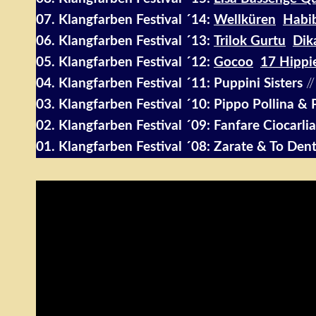
07. Klangfarben Festival ´14:
Wellküren
Habib
06. Klangfarben Festival ´13:
Trilok Gurtu
Dik
05. Klangfarben Festival ´12:
Gocoo
17 Hippi
04. Klangfarben Festival ´11:
Puppini Sisters
/
03. Klangfarben Festival ´10:
Pippo Pollina & 
02. Klangfarben Festival ´09:
Fanfare Ciocarlia
01. Klangfarben Festival ´08:
Zarate & To Den