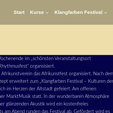
Start
Kurse
Klangfarben Festival
m Wochenende im „schönsten Veranstaltungsort
hythmusfest“ organsisiert.
rikunstverein das Afrikunstfest organisiert. Nach de
ept erweitert zum „Klangfarben Festival – Kulturen de
lich im Herzen der Altstadt gefeiert. Am offenen
einer MarktMusik statt. In der wunderbaren Atmosphäre
er glänzenden Akustik wird ein kostenfreies
s am Abend runden das Festival ab. Gefördert wird es