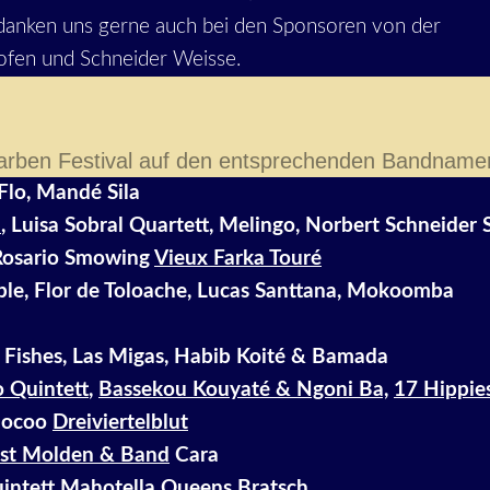
edanken uns gerne auch bei den Sponsoren von der
ofen und Schneider Weisse.
farben Festival auf den entsprechenden Bandnamen
Flo, Mandé Sila
l
, Luisa Sobral Quartett, Melingo, Norbert Schneider 
, Rosario Smowing
Vieux Farka Touré
ble, Flor de Toloache, Lucas Santtana, Mokoomba
l Fishes, Las Migas, Habib Koité & Bamada
 Quintett
,
Bassekou Kouyaté & Ngoni Ba,
17 Hippie
ocoo
Dreiviertelblut
nst Molden & Band
Cara
intett
Mahotella Queens
Bratsch