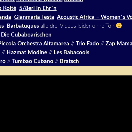
 Koité
5/8erl in Ehr´n
anda
Gianmaria Testa
Acoustic Africa – Women´s Vo
es
Barbatuques
alle drei Videos leider ohne Ton
/
Die Cubaboarischen
Piccola Orchestra Altamarea
//
Trio Fado
//
Zap Mam
//
Hazmat Modine
//
Les Babacools
tro
//
Tumbao Cubano
//
Bratsch