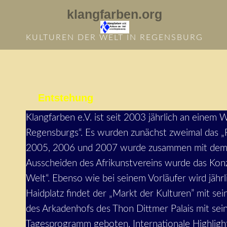
Zum
klangfarben.org
Inhalt
springen
KULTUREN DER WELT IN REGENSBURG
Entstehung
Klangfarben e.V. ist seit 2003 jährlich an eine
Regensburgs“. Es wurden zunächst zweimal das „R
2005, 2006 und 2007 wurde zusammen mit dem Af
Ausscheiden des Afrikunstvereins wurde das Konz
Welt“. Ebenso wie bei seinem Vorläufer wird jähr
Haidplatz findet der „Markt der Kulturen” mit s
des Arkadenhofs des Thon Dittmer Palais mit sein
Tagesprogramm geboten. Internationale Highlight