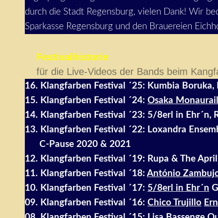
durch die Stadt Regensburg, vielen Dank! Wir b
Sparkasse Regensburg und den Brauereien Eichh
Festivalhistorie
für die Live-Videos der Bands beim Kang
16. Klangfarben Festival ´25: Kumbia Boruka, 
15. Klangfarben Festival ´24:
Osaka Monaurai
14. Klangfarben Festival ´23: 5/8erl in Ehr´n
13. Klangfarben Festival ´22: Loxandra Ensem
C-Pause 2020 & 2021
12. Klangfarben Festival ´19: Rupa & The Apri
11. Klangfarben Festival ´18:
António Zambujo
10. Klangfarben Festival ´17:
5/8erl in Ehr´n
G
09. Klangfarben Festival ´16:
Chico Trujillo
Er
08. Klangfarben Festival ´15:
Lisa Bassenge Qu