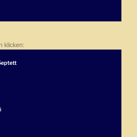
 klicken:
Septett
s