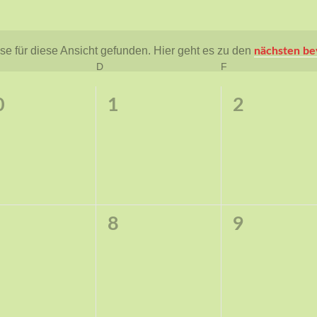
e für diese Ansicht gefunden. Hier geht es zu den
nächsten be
Hinweis
TWOCH
D
DONNERSTAG
F
FREITAG
0
0
0
1
2
ranstaltungen,
Veranstaltungen,
Veranstal
0
0
8
9
ranstaltungen,
Veranstaltungen,
Veranstal