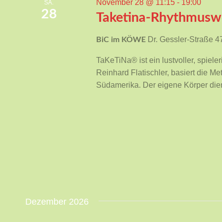
November 28 @ 11:15
-
19:00
SA.
28
Taketina-Rhythmusw
Dr. Gessler-Straße 
BiC im KÖWE
TaKeTiNa® ist ein lustvoller, spiel
Reinhard Flatischler, basiert die Me
Südamerika. Der eigene Körper dient
Dezember 2026