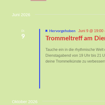
Ansichten,
nach
Datum
Veranstaltungen
Navigation
wählen.
Juni 2026
Schlüsselwort.
Juni 9 @ 19:00
Hervorgehoben
DI.
9
Trommeltreff am Di
Tauche ein in die rhythmische Welt
Dienstagabend von 19 Uhr bis 21 U
deine Trommelkünste zu verbessern
Oktober 2026