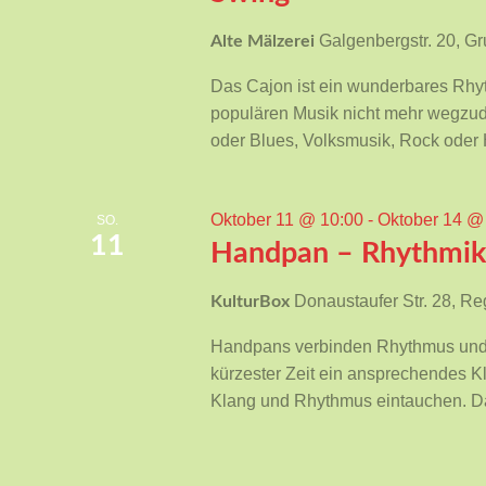
Galgenbergstr. 20, 
Alte Mälzerei
Das Cajon ist ein wunderbares Rhyt
populären Musik nicht mehr wegzud
oder Blues, Volksmusik, Rock oder H
Oktober 11 @ 10:00
-
Oktober 14 @
SO.
11
Handpan – Rhythmik
Donaustaufer Str. 28, R
KulturBox
Handpans verbinden Rhythmus und K
kürzester Zeit ein ansprechendes K
Klang und Rhythmus eintauchen. Da