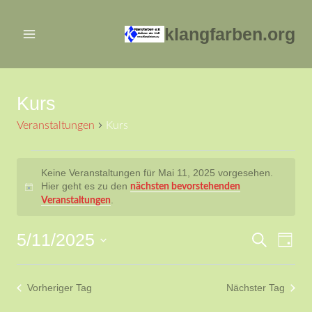
Zum
Inhalt
klangfarben.org
springen
Kurs
Veranstaltungen
Kurs
Veranstaltungen
Keine Veranstaltungen für Mai 11, 2025 vorgesehen.
Hier geht es zu den
nächsten bevorstehenden
für
Hinweis
.
Veranstaltungen
Mai
5/11/2025
Ver
Verans
Suche
Tag
11,
Datum
Ans
Suche
2025
wählen.
Vorheriger Tag
Nächster Tag
Nav
und