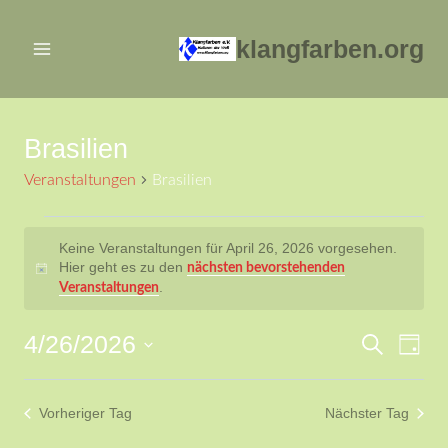
Zum
Inhalt
klangfarben.org
springen
Brasilien
Veranstaltungen
Brasilien
Veranstaltungen
Keine Veranstaltungen für April 26, 2026 vorgesehen.
Hier geht es zu den
nächsten bevorstehenden
für
Hinweis
.
Veranstaltungen
April
4/26/2026
Ver
Verans
Suche
Tag
26,
Datum
Ans
Suche
2026
wählen.
Vorheriger Tag
Nächster Tag
Nav
und