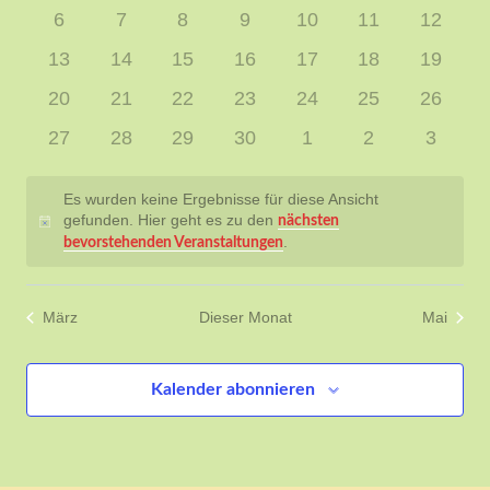
Veranstaltungen
Veranstaltungen
Veranstaltungen
Veranstaltungen
Veranstaltungen
Veranstaltung
Verans
0
0
0
0
0
0
0
6
7
8
9
10
11
12
Ansich
Veranstaltungen
Veranstaltungen
Veranstaltungen
Veranstaltungen
Veranstaltungen
Veranstaltungen
Veranstaltunge
Veranst
0
0
0
0
0
0
0
13
14
15
16
17
18
19
Naviga
Veranstaltungen
Veranstaltungen
Veranstaltungen
Veranstaltungen
Veranstaltungen
Veranstaltunge
Veranst
0
0
0
0
0
0
0
20
21
22
23
24
25
26
Veranstaltungen
Veranstaltungen
Veranstaltungen
Veranstaltungen
Veranstaltungen
Veranstaltunge
Veranst
0
0
0
0
0
0
0
27
28
29
30
1
2
3
Veranstaltungen
Veranstaltungen
Veranstaltungen
Veranstaltungen
Veranstaltungen
Veranstaltung
Verans
Es wurden keine Ergebnisse für diese Ansicht
gefunden. Hier geht es zu den
nächsten
Hinweis
.
bevorstehenden Veranstaltungen
März
Dieser Monat
Mai
Kalender abonnieren