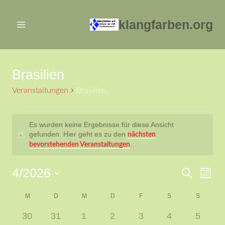
Zum
Inhalt
klangfarben.org
springen
Brasilien
Veranstaltungen
Brasilien
Veranstaltungen
Es wurden keine Ergebnisse für diese Ansicht
gefunden. Hier geht es zu den
nächsten
Hinweis
.
bevorstehenden Veranstaltungen
4/2026
Ver
Verans
Suche
Mona
Datum
Ans
Suche
Kalender
M
MONTAG
D
DIENSTAG
M
MITTWOCH
D
DONNERSTAG
F
FREITAG
S
SAMSTAG
S
SONNTA
wählen.
Nav
0
0
0
0
0
0
und
0
30
31
1
2
3
4
5
von