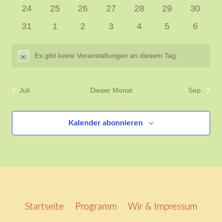
Veranstaltungen
Veranstaltungen
Veranstaltungen
Veranstaltungen
Veranstaltungen
Veranstaltunge
Veranst
0
0
0
0
0
0
0
24
25
26
27
28
29
30
Veranstaltungen
Veranstaltungen
Veranstaltungen
Veranstaltungen
Veranstaltungen
Veranstaltunge
Veranst
0
0
0
0
0
0
0
31
1
2
3
4
5
6
Veranstaltungen
Veranstaltungen
Veranstaltungen
Veranstaltungen
Veranstaltungen
Veranstaltung
Verans
Es gibt keine Veranstaltungen an diesem Tag.
Hinweis
Juli
Dieser Monat
Sep.
Kalender abonnieren
Startseite
Programm
Wir & Impressum