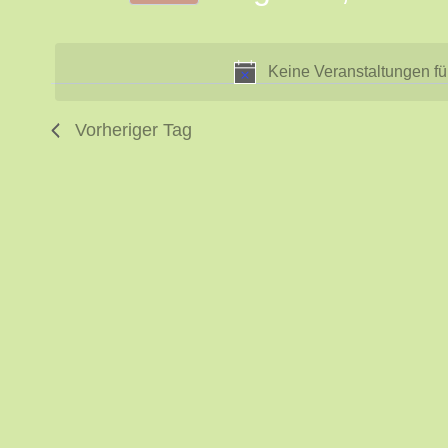
6,
Ansichten,
nach
Datum
Veranstaltungen
2026
Navigation
wählen.
Keine Veranstaltungen fü
Schlüsselwort.
Vorheriger Tag