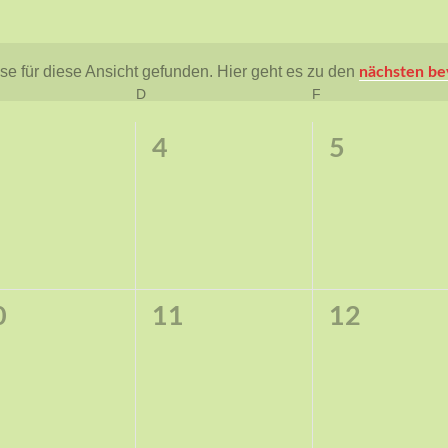
e für diese Ansicht gefunden. Hier geht es zu den
nächsten be
Hinweis
TWOCH
D
DONNERSTAG
F
FREITAG
0
0
4
5
ranstaltungen,
Veranstaltungen,
Veranstal
0
0
0
11
12
ranstaltungen,
Veranstaltungen,
Veranstal