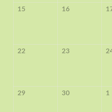
0
0
0
15
16
1
Veranstaltungen,
Veranstaltungen,
Ve
0
0
0
22
23
2
Veranstaltungen,
Veranstaltungen,
Ve
0
0
0
29
30
1
Veranstaltungen,
Veranstaltungen,
Ve