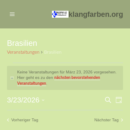
Zum
Inhalt
klangfarben.org
springen
Brasilien
Veranstaltungen
Brasilien
Veranstaltungen
Keine Veranstaltungen für März 23, 2026 vorgesehen.
Hier geht es zu den
nächsten bevorstehenden
für
Hinweis
.
Veranstaltungen
März
3/23/2026
Ver
Verans
Suche
Tag
23,
Datum
Ans
Suche
2026
wählen.
Vorheriger Tag
Nächster Tag
Nav
und