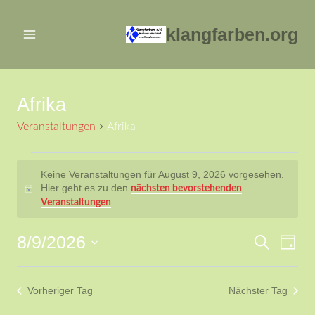
Zum
Inhalt
klangfarben.org
springen
Afrika
Veranstaltungen
Afrika
Veranstaltungen
Keine Veranstaltungen für August 9, 2026 vorgesehen.
Hier geht es zu den
nächsten bevorstehenden
für
Hinweis
.
Veranstaltungen
August
8/9/2026
Ver
Verans
Suche
Tag
9,
Datum
Ans
Suche
2026
wählen.
Vorheriger Tag
Nächster Tag
Nav
und