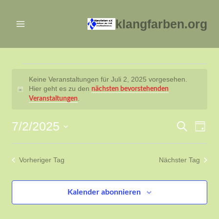
Zum
Inhalt
klangfarben.org
springen
Veranstaltungen
Keine Veranstaltungen für Juli 2, 2025 vorgesehen.
Hier geht es zu den
nächsten bevorstehenden
Hinweis
für
.
Veranstaltungen
Juli
7/2/2025
Ver
Verans
Suche
Tag
2,
Datum
Ans
Suche
wählen.
Vorheriger Tag
Nächster Tag
Nav
2025
und
Ansich
Kalender abonnieren
Naviga