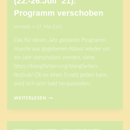
(22.-26.Juli ´21):
Programm verschoben
Von
klafa
17. Mai 2021
Das für dieses Jahr geplante Programm
musste aus gegebenen Ablass wieder um
ein Jahr verschoben werden, siehe
https://klangfarben.org/klangfarben-
festival/ Ob es einen Ersatz geben kann,
wird sich sehr bald herausstellen.
13.KLANGFARBEN
WEITERLESEN
FESTIVAL
(22.-26.JULI
´21):
PROGRAMM