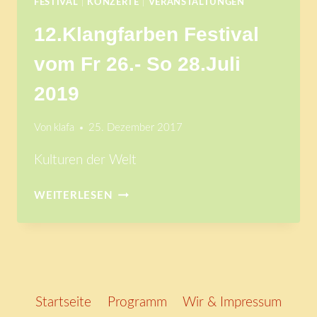
FESTIVAL
|
KONZERTE
|
VERANSTALTUNGEN
VERSCHOBEN
12.Klangfarben Festival
vom Fr 26.- So 28.Juli
2019
Von
klafa
25. Dezember 2017
Kulturen der Welt
12.KLANGFARBEN
WEITERLESEN
FESTIVAL
VOM
FR
26.-
SO
28.JULI
Startseite
Programm
Wir & Impressum
2019