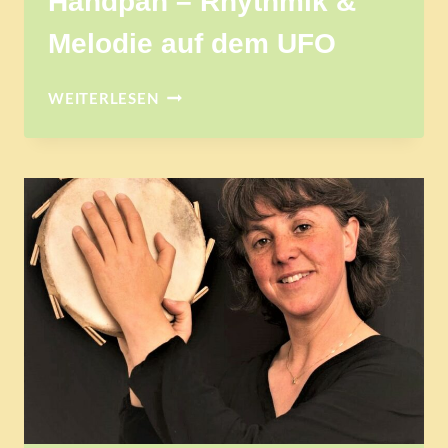
Handpan – Rhythmik &
Melodie auf dem UFO
HANDPAN
WEITERLESEN
–
RHYTHMIK
&
MELODIE
AUF
DEM
UFO