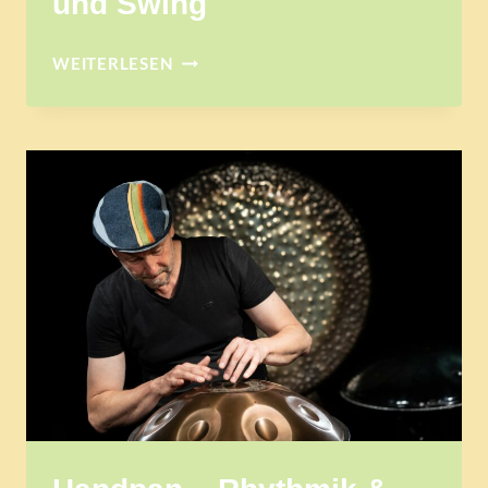
und Swing
CAJONWORKSHOP
WEITERLESEN
FÜR
SHUFFLERHYTHMEN
IN
BLUES
UND
SWING