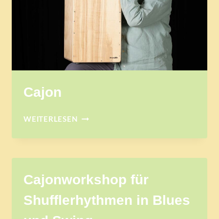
Cajon
CAJON
WEITERLESEN
Cajonworkshop für
Shufflerhythmen in Blues