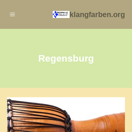
Zum
Inhalt
klangfarben.org
springen
Regensburg