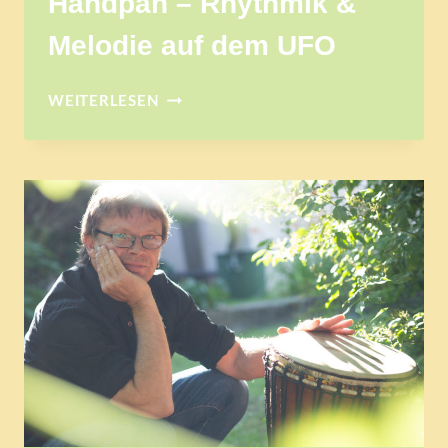
Handpan – Rhythmik &
Melodie auf dem UFO
HANDPAN
WEITERLESEN
–
RHYTHMIK
&
MELODIE
AUF
DEM
UFO