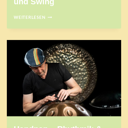
und Swing
CAJONWORKSHOP
WEITERLESEN
FÜR
SHUFFLERHYTHMEN
IN
BLUES
UND
SWING