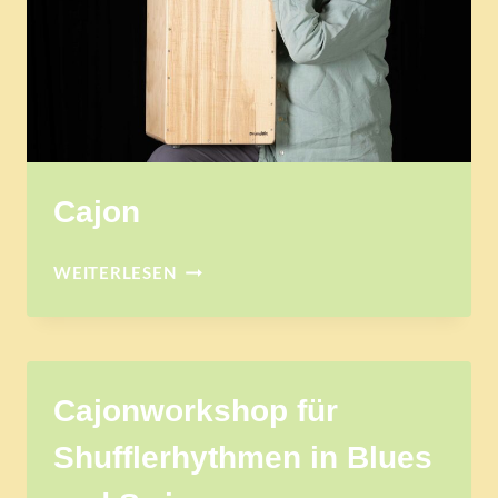
Cajon
CAJON
WEITERLESEN
Cajonworkshop für
Shufflerhythmen in Blues