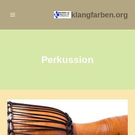
Zum
Inhalt
klangfarben.org
springen
Perkussion