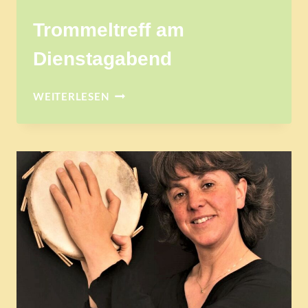
Trommeltreff am
Dienstagabend
TROMMELTREFF
WEITERLESEN
AM
DIENSTAGABEND