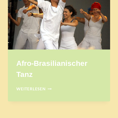
Afro-Brasilianischer
Tanz
AFRO-
WEITERLESEN
BRASILIANISCHER
TANZ