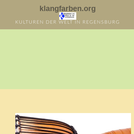
Zum
klangfarben.org
Inhalt
springen
KULTUREN DER WELT IN REGENSBURG