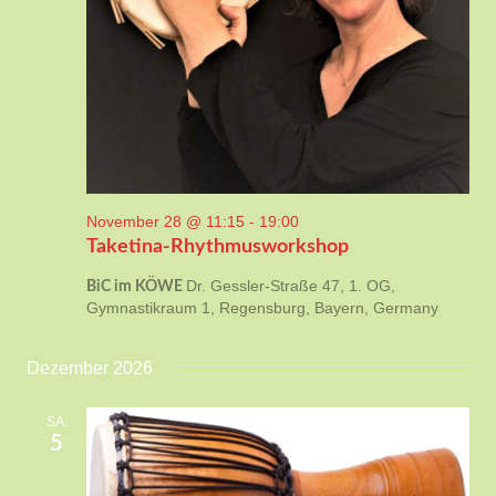
November 28 @ 11:15
-
19:00
Taketina-Rhythmusworkshop
Dr. Gessler-Straße 47, 1. OG,
BiC im KÖWE
Gymnastikraum 1, Regensburg, Bayern, Germany
Dezember 2026
SA.
5