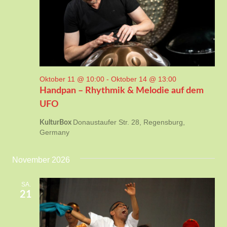
Oktober 11 @ 10:00
-
Oktober 14 @ 13:00
Handpan – Rhythmik & Melodie auf dem
UFO
Donaustaufer Str. 28, Regensburg,
KulturBox
Germany
November 2026
SA.
21