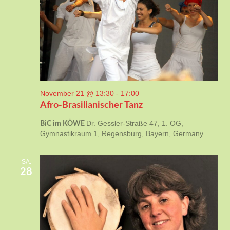
November 21 @ 13:30
-
17:00
Afro-Brasilianischer Tanz
Dr. Gessler-Straße 47, 1. OG,
BiC im KÖWE
Gymnastikraum 1, Regensburg, Bayern, Germany
SA.
28