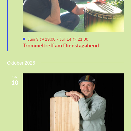
Hervorgehoben
Juni 9 @ 19:00
-
Juli 14 @ 21:00
Trommeltreff am Dienstagabend
Oktober 2026
SA.
10