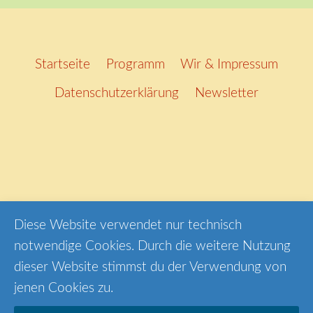
Startseite
Programm
Wir & Impressum
Datenschutzerklärung
Newsletter
Diese Website verwendet nur technisch
INSTAGRAM
YOUTUBE
FACEBOOK
notwendige Cookies. Durch die weitere Nutzung
dieser Website stimmst du der Verwendung von
jenen Cookies zu.
© 2026 klangfarben.org - WordPress Theme von