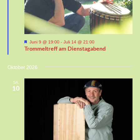
Hervorgehoben
Juni 9 @ 19:00
-
Juli 14 @ 21:00
Trommeltreff am Dienstagabend
Oktober 2026
SA.
10