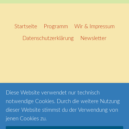
Startseite
Programm
Wir & Impressum
Datenschutzerklärung
Newsletter
Diese Website verwendet nur technisch
INSTAGRAM
YOUTUBE
FACEBOOK
notwendige Cookies. Durch die weitere Nutzung
dieser Website stimmst du der Verwendung von
jenen Cookies zu.
© 2026 klangfarben.org - WordPress Theme von