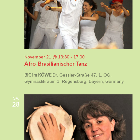
November 21 @ 13:30
-
17:00
Afro-Brasilianischer Tanz
Dr. Gessler-Straße 47, 1. OG,
BiC im KÖWE
Gymnastikraum 1, Regensburg, Bayern, Germany
SA.
28