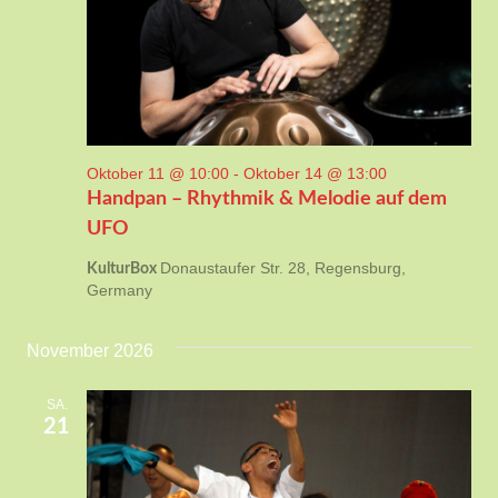
Oktober 11 @ 10:00
-
Oktober 14 @ 13:00
Handpan – Rhythmik & Melodie auf dem
UFO
Donaustaufer Str. 28, Regensburg,
KulturBox
Germany
November 2026
SA.
21