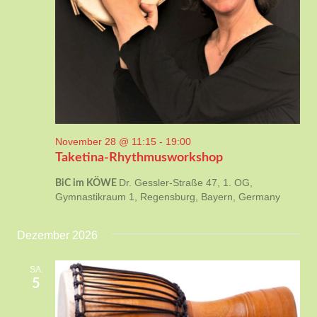
November 28 @ 11:15
-
19:00
Taketina-Rhythmusworkshop
Dr. Gessler-Straße 47, 1. OG,
BiC im KÖWE
Gymnastikraum 1, Regensburg, Bayern, Germany
Dezember 2026
SA.
5